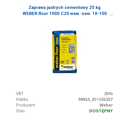
Zaprawa jastrych cementowy 25 kg
WEBER.floor 1000 C20 wew.-zew. 10-100
mm., ok. 2 kg/m2/1 mm.
VAT
23%
Indeks:
59913_ID=101237
Producent
Weber
Stan
DOSTĘPNY