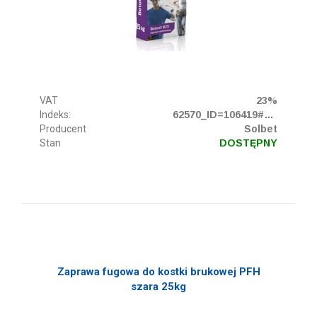
VAT
23%
Indeks:
62570_ID=106419#5067
Producent
Solbet
Stan
DOSTĘPNY
Zaprawa fugowa do kostki brukowej PFH
szara 25kg