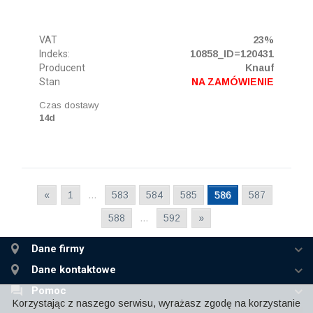
VAT
23%
Indeks:
10858_ID=120431
Producent
Knauf
Stan
NA ZAMÓWIENIE
Czas dostawy
14d
«
1
…
583
584
585
586
587
588
…
592
»
Dane firmy
Dane kontaktowe
Pomoc
Korzystając z naszego serwisu, wyrażasz zgodę na korzystanie