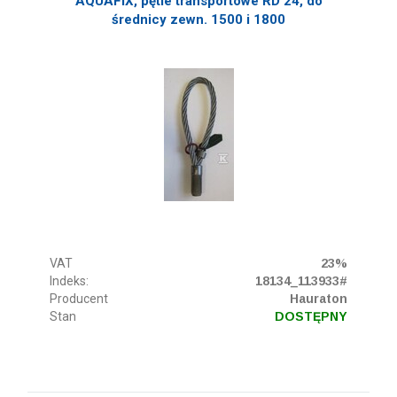
AQUAFIX, pętle transportowe RD 24, do
średnicy zewn. 1500 i 1800
VAT
23%
Indeks:
18134_113933#
Producent
Hauraton
Stan
DOSTĘPNY