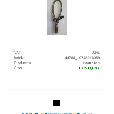
VAT
23%
Indeks:
44788_107482#6059
Producent
Hauraton
Stan
DOSTĘPNY