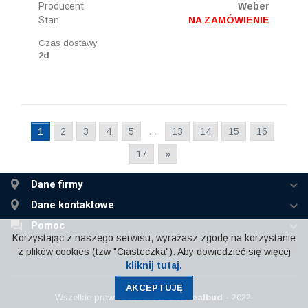
Producent
Weber
Stan
NA ZAMÓWIENIE
Czas dostawy
2d
1
2
3
4
5
…
13
14
15
16
17
»
Dane firmy
Dane kontaktowe
Pomoc
Korzystając z naszego serwisu, wyrażasz zgodę na korzystanie
z plików cookies (tzw "Ciasteczka"). Aby dowiedzieć się więcej
kliknij tutaj.
AKCEPTUJĘ
Wszelkie prawa zastrzeżone ©
Realbud
- 2022.