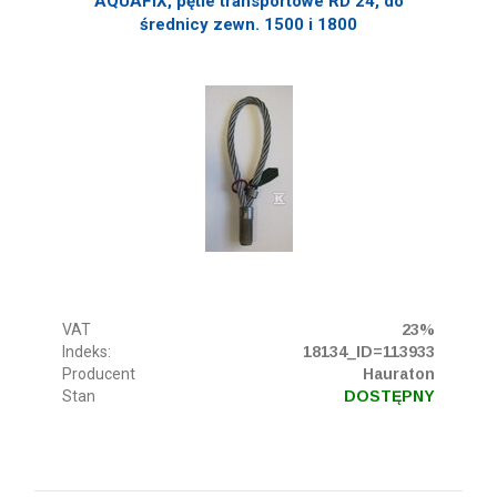
AQUAFIX, pętle transportowe RD 24, do
średnicy zewn. 1500 i 1800
VAT
23%
Indeks:
18134_ID=113933
Producent
Hauraton
Stan
DOSTĘPNY