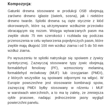
Kompozycja:
Gatunki drewna stosowane w produkcji OSB obejmują
zarówno drewno iglaste (świerk, sosna), jak i niektóre
drewno twarde. Splotki drewna są cięte stycznie z kłód
okorowanych, które są utrzymywane wzdłużnie przeciwko
obracającym się nożom. Wstęga wytwarzanych pasm ma
zwykle około 75 mm szerokości i rozkłada się podczas
przenoszenia w celu wytworzenia pojedynczych pasm, które
zwykle mają długość 100 mm wzdłuż ziarna i od 5 do 50 mm
wzdłuż ziarna.
Po wysuszeniu te splotki natryskuje się spoiwem z żywicy
syntetycznej. Zazwyczaj stosowane typy żywic obejmują
formaldehyd fenolowy (PF), wzmocniony melaminą
formaldehyd mrówkowy (MUF) lub izocyjanian (PMDI),
z których wszystkie są spoiwami odpornymi na wilgoć. W
Europie powszechne jest stosowanie kombinacji spoiw,
zazwyczaj PMDI byłby stosowany w rdzeniu i MUF
w warstwach wierzchnich, a to ma tę zaletę, że zmniejsza
cykle prasowe, nadając jednocześnie jasny wygląd
powierzchni panelu.