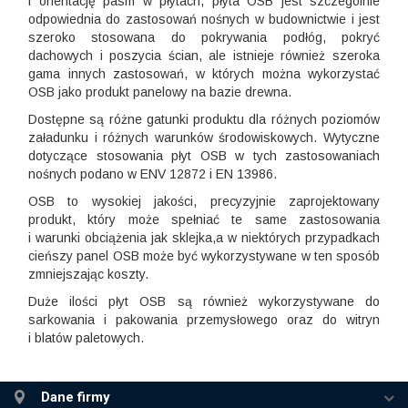
i orientację pasm w płytach, płyta OSB jest szczególnie
odpowiednia do zastosowań nośnych w budownictwie i jest
szeroko stosowana do pokrywania podłóg, pokryć
dachowych i poszycia ścian, ale istnieje również szeroka
gama innych zastosowań, w których można wykorzystać
OSB jako produkt panelowy na bazie drewna.
Dostępne są różne gatunki produktu dla różnych poziomów
załadunku i różnych warunków środowiskowych. Wytyczne
dotyczące stosowania płyt OSB w tych zastosowaniach
nośnych podano w ENV 12872 i EN 13986.
OSB to wysokiej jakości, precyzyjnie zaprojektowany
produkt, który może spełniać te same zastosowania
i warunki obciążenia jak sklejka,
a w niektórych przypadkach
cieńszy panel OSB może być wykorzystywane w ten sposób
zmniejszając koszty.
Duże ilości płyt OSB są również wykorzystywane do
sarkowania i pakowania przemysłowego oraz do witryn
i blatów paletowych.
Dane firmy